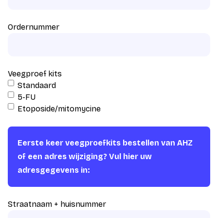
Ordernummer
Veegproef kits
Standaard
5-FU
Etoposide/mitomycine
Eerste keer veegproefkits bestellen van AHZ
of een adres wijziging? Vul hier uw
adresgegevens in:
Straatnaam + huisnummer