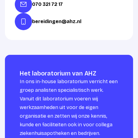
070 321 72 17
bereidingen@ahz.nl
Het laboratorium van AHZ
In ons in-house laboratorium verricht een
groep analisten specialistisch werk.
Vanuit dit laboratorium voeren wij
werkzaamheden uit voor de eigen
organisatie en zetten wij onze kennis,
kunde en faciliteiten ook in voor collega
ziekenhuisapotheken en bedrijven.