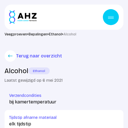
Ga naar de inhoud
Veegproeven
>
Bepalingen
>
Ethanol
>
Alcohol
Terug naar overzicht
Alcohol
Ethanol
Laatst gewijzigd op 6 mei 2021
Verzendcondities
bij kamertemperatuur
Tijdstip afname materiaal
elk tijdstip