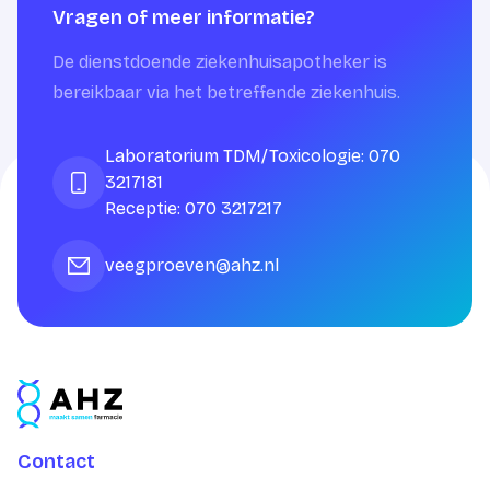
Vragen of meer informatie?
De dienstdoende ziekenhuisapotheker is
bereikbaar via het betreffende ziekenhuis.
Laboratorium TDM/Toxicologie: 070
3217181
Receptie: 070 3217217
veegproeven@ahz.nl
Contact