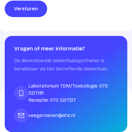
Versturen
Vragen of meer informatie?
De dienstdoende ziekenhuisapotheker is
bereikbaar via het betreffende ziekenhuis.
Laboratorium TDM/Toxicologie: 070
3217181
Receptie: 070 3217217
veegproeven@ahz.nl