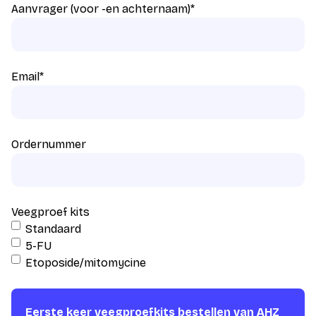
Aanvrager (voor -en achternaam)
*
Email
*
Ordernummer
Veegproef kits
Standaard
5-FU
Etoposide/mitomycine
Eerste keer veegproefkits bestellen van AHZ