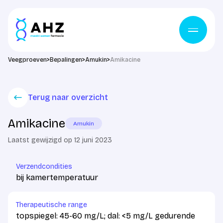
Ga naar de inhoud
Veegproeven
>
Bepalingen
>
Amukin
>
Amikacine
Terug naar overzicht
Amikacine
Amukin
Laatst gewijzigd op 12 juni 2023
Verzendcondities
bij kamertemperatuur
Therapeutische range
topspiegel: 45-60 mg/L; dal: <5 mg/L gedurende