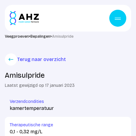
Ga naar de inhoud
Veegproeven
>
Bepalingen
>
Amisulpride
Terug naar overzicht
Amisulpride
Laatst gewijzigd op 17 januari 2023
Verzendcondities
kamertemperatuur
Therapeutische range
0,1 - 0,32 mg/L