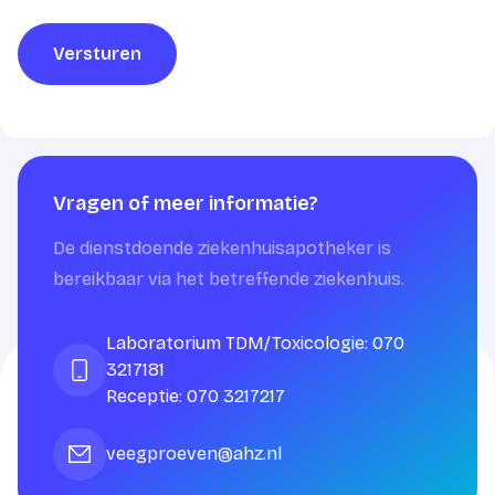
Versturen
Vragen of meer informatie?
De dienstdoende ziekenhuisapotheker is
bereikbaar via het betreffende ziekenhuis.
Laboratorium TDM/Toxicologie: 070
3217181
Receptie: 070 3217217
veegproeven@ahz.nl