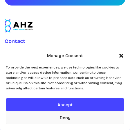
Contact
Charlotte Jacobslaan 70
Manage Consent
2545 AB Den Haag
Postbus 43100
To provide the best experiences, we use technologies like cookies to
store and/or access device information. Consenting to these
2504 AC Den Haag
technologies will allow us to process data such as browsing behavior
or unique IDs on this site. Not consenting or withdrawing consent, may
adversely affect certain features and functions.
Accept
© 2026
Deny
Realisatie door
Zeker Zichtbaar