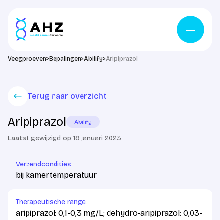
Ga naar de inhoud
Veegproeven
>
Bepalingen
>
Abilify
>
Aripiprazol
Terug naar overzicht
Aripiprazol
Abilify
Laatst gewijzigd op 18 januari 2023
Verzendcondities
bij kamertemperatuur
Therapeutische range
aripiprazol: 0,1-0,3 mg/L; dehydro-aripiprazol: 0,03-