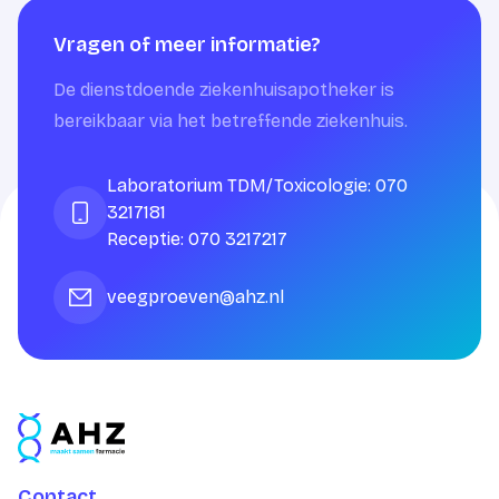
Vragen of meer informatie?
De dienstdoende ziekenhuisapotheker is
bereikbaar via het betreffende ziekenhuis.
Laboratorium TDM/Toxicologie: 070
3217181
Receptie: 070 3217217
veegproeven@ahz.nl
Contact