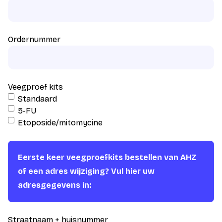
Ordernummer
Veegproef kits
Standaard
5-FU
Etoposide/mitomycine
Eerste keer veegproefkits bestellen van AHZ
of een adres wijziging? Vul hier uw
adresgegevens in:
Straatnaam + huisnummer