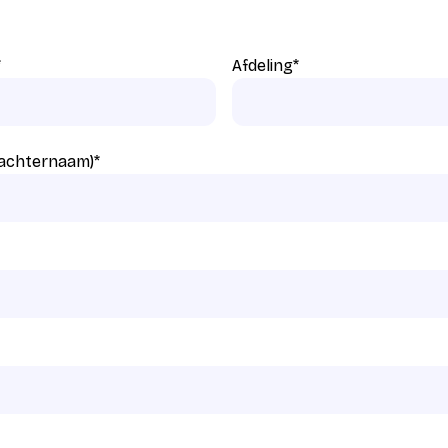
*
Afdeling
*
 achternaam)
*