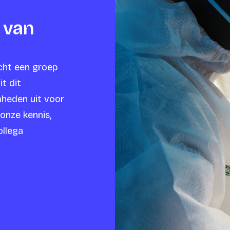
 van
icht een groep
it dit
heden uit voor
 onze kennis,
ollega