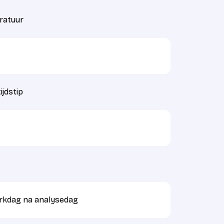
ratuur
ijdstip
erkdag na analysedag