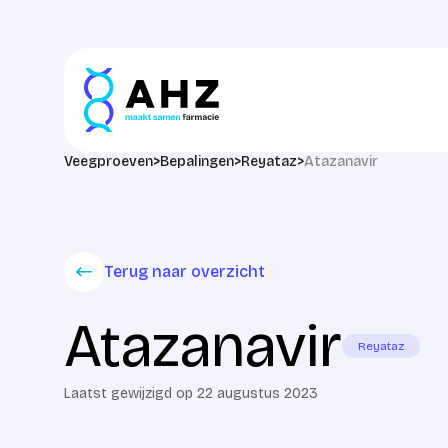
Ga naar de inhoud
Veegproeven
>
Bepalingen
>
Reyataz
>
Atazanavir
Terug naar overzicht
Atazanavir
Reyataz
Laatst gewijzigd op 22 augustus 2023