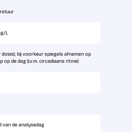
ratuur
mg/L
r dosis); bij voorkeur spiegels afnemen op
ip op de dag (i.v.m. circadiaans ritme)
d van de analysedag