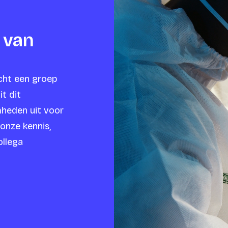
 van
icht een groep
it dit
heden uit voor
 onze kennis,
ollega