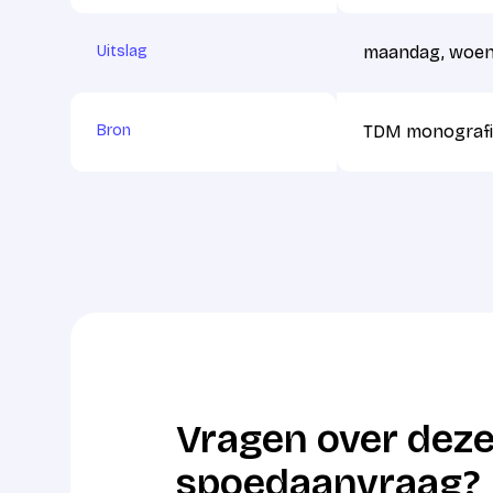
Uitslag
maandag, woens
Bron
TDM monografi
Vragen over deze
spoedaanvraag?