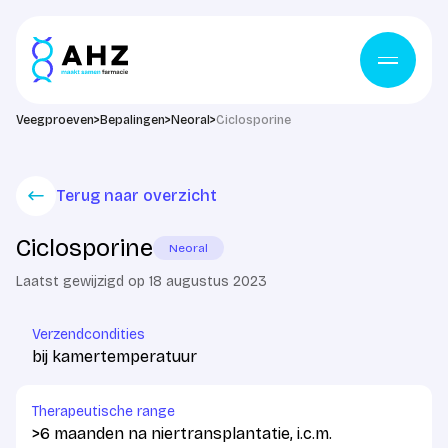
Ga naar de inhoud
Veegproeven
>
Bepalingen
>
Neoral
>
Ciclosporine
Terug naar overzicht
Ciclosporine
Neoral
Laatst gewijzigd op 18 augustus 2023
Verzendcondities
bij kamertemperatuur
Therapeutische range
>6 maanden na niertransplantatie, i.c.m.