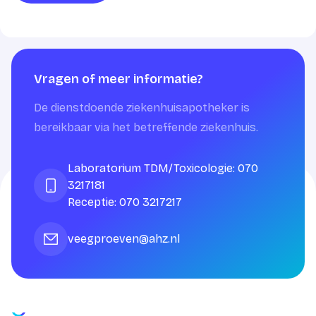
Vragen of meer informatie?
De dienstdoende ziekenhuisapotheker is
bereikbaar via het betreffende ziekenhuis.
Laboratorium TDM/Toxicologie: 070
3217181
Receptie: 070 3217217
veegproeven@ahz.nl