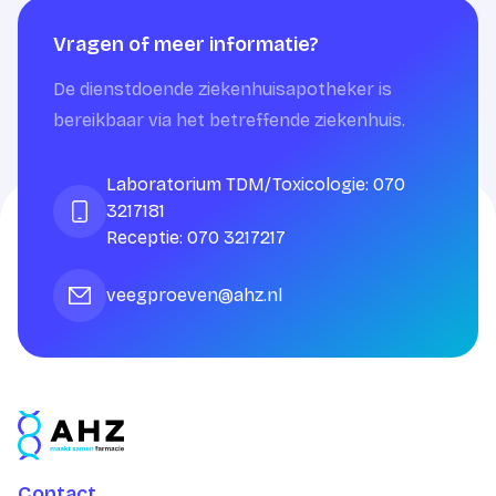
Vragen of meer informatie?
De dienstdoende ziekenhuisapotheker is
bereikbaar via het betreffende ziekenhuis.
Laboratorium TDM/Toxicologie: 070
3217181
Receptie: 070 3217217
veegproeven@ahz.nl
Contact