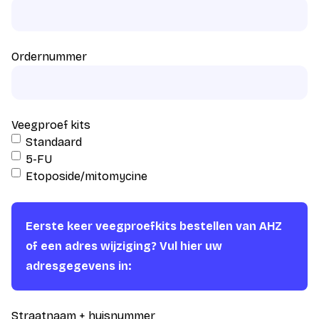
Ordernummer
Veegproef kits
Standaard
5-FU
Etoposide/mitomycine
Eerste keer veegproefkits bestellen van AHZ
of een adres wijziging? Vul hier uw
adresgegevens in:
Straatnaam + huisnummer