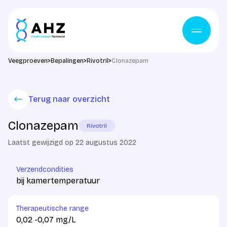
Ga naar de inhoud
Veegproeven
>
Bepalingen
>
Rivotril
>
Clonazepam
Terug naar overzicht
Clonazepam
Rivotril
Laatst gewijzigd op 22 augustus 2022
Verzendcondities
bij kamertemperatuur
Therapeutische range
0,02 -0,07 mg/L