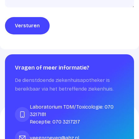
Versturen
Vragen of meer informatie?
De dienstdoende ziekenhuisapotheker is
bereikbaar via het betreffende ziekenhuis.
Laboratorium TDM/Toxicologie: 070
3217181
Receptie: 070 3217217
veegproeven@ahz.nl