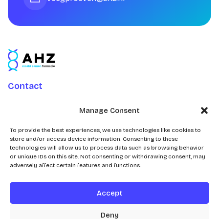
Contact
Charlotte Jacobslaan 70
Manage Consent
2545 AB Den Haag
Postbus 43100
To provide the best experiences, we use technologies like cookies to
store and/or access device information. Consenting to these
2504 AC Den Haag
technologies will allow us to process data such as browsing behavior
or unique IDs on this site. Not consenting or withdrawing consent, may
adversely affect certain features and functions.
Accept
© 2026
Deny
Realisatie door
Zeker Zichtbaar