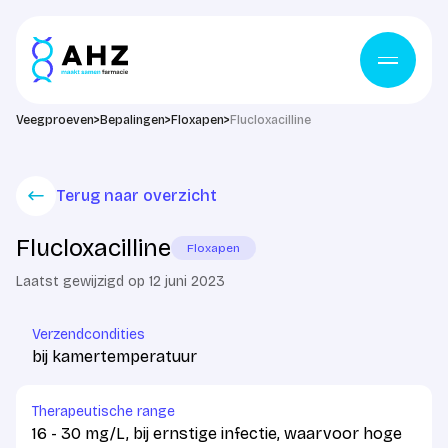
Ga naar de inhoud
Veegproeven
>
Bepalingen
>
Floxapen
>
Flucloxacilline
Terug naar overzicht
Flucloxacilline
Floxapen
Laatst gewijzigd op 12 juni 2023
Verzendcondities
bij kamertemperatuur
Therapeutische range
16 - 30 mg/L, bij ernstige infectie, waarvoor hoge