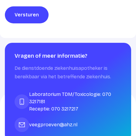
Versturen
Vragen of meer informatie?
De dienstdoende ziekenhuisapotheker is
bereikbaar via het betreffende ziekenhuis.
Laboratorium TDM/Toxicologie: 070
3217181
Receptie: 070 3217217
veegproeven@ahz.nl