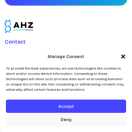
Contact
Charlotte Jacobslaan 70
Manage Consent
2545 AB Den Haag
Postbus 43100
To provide the best experiences, we use technologies like cookies to
store and/or access device information. Consenting to these
2504 AC Den Haag
technologies will allow us to process data such as browsing behavior
or unique IDs on this site. Not consenting or withdrawing consent, may
adversely affect certain features and functions.
Accept
© 2026
Deny
Realisatie door
Zeker Zichtbaar