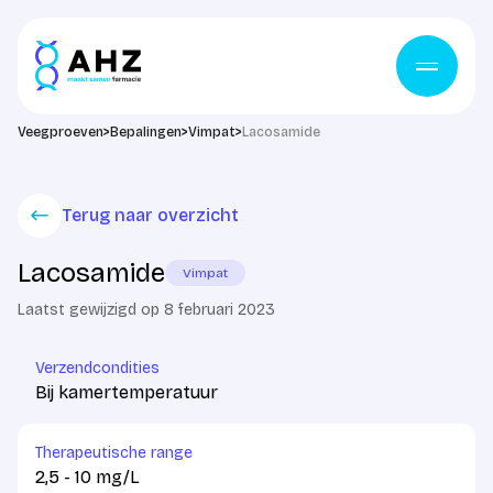
Ga naar de inhoud
Veegproeven
>
Bepalingen
>
Vimpat
>
Lacosamide
Terug naar overzicht
Lacosamide
Vimpat
Laatst gewijzigd op 8 februari 2023
Verzendcondities
Bij kamertemperatuur
Therapeutische range
2,5 - 10 mg/L