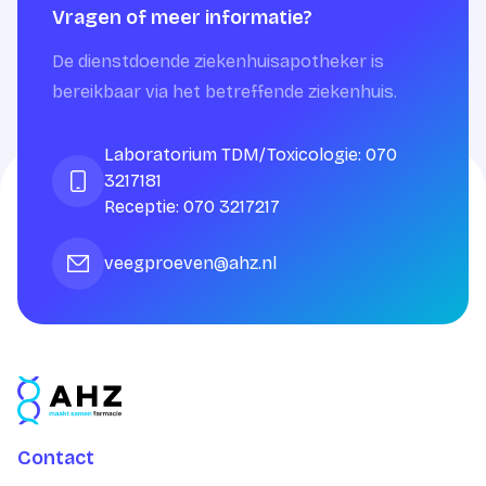
Vragen of meer informatie?
De dienstdoende ziekenhuisapotheker is
bereikbaar via het betreffende ziekenhuis.
Laboratorium TDM/Toxicologie: 070
3217181
Receptie: 070 3217217
veegproeven@ahz.nl
Contact