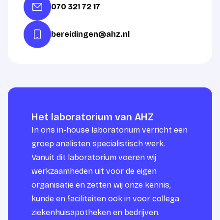
070 321 72 17
bereidingen@ahz.nl
Het laboratorium van AHZ
In ons in-house laboratorium verricht een
groep analisten specialistisch werk.
Vanuit dit laboratorium voeren wij
werkzaamheden uit voor de eigen
organisatie en zetten wij onze kennis,
kunde en faciliteiten ook in voor collega
ziekenhuisapotheken en bedrijven.