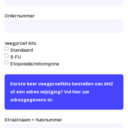
Ordernummer
Veegproef kits
Standaard
5-FU
Etoposide/mitomycine
Eerste keer veegproefkits bestellen van AHZ
of een adres wijziging? Vul hier uw
adresgegevens in:
Straatnaam + huisnummer