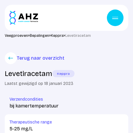
Ga naar de inhoud
Veegproeven
>
Bepalingen
>
Keppra
>
Levetiracetam
Terug naar overzicht
Levetiracetam
Keppra
Laatst gewijzigd op 18 januari 2023
Verzendcondities
bij kamertemperatuur
Therapeutische range
5-25 mg/L