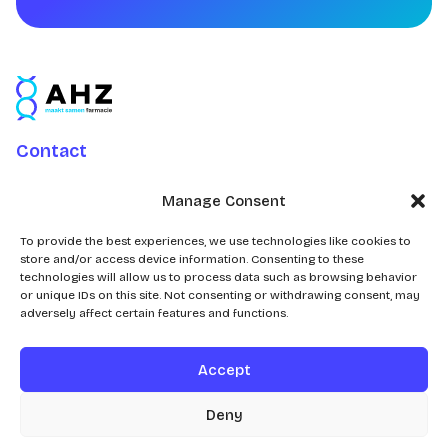
Contact
Charlotte Jacobslaan 70
Manage Consent
2545 AB Den Haag
Postbus 43100
To provide the best experiences, we use technologies like cookies to
store and/or access device information. Consenting to these
2504 AC Den Haag
technologies will allow us to process data such as browsing behavior
or unique IDs on this site. Not consenting or withdrawing consent, may
adversely affect certain features and functions.
Accept
© 2026
Deny
Realisatie door
Zeker Zichtbaar