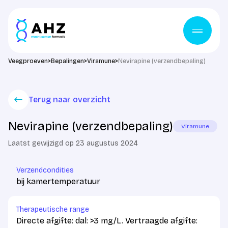
Ga naar de inhoud
Veegproeven
>
Bepalingen
>
Viramune
>
Nevirapine (verzendbepaling)
Terug naar overzicht
Nevirapine (verzendbepaling)
Viramune
Laatst gewijzigd op 23 augustus 2024
Verzendcondities
bij kamertemperatuur
Therapeutische range
Directe afgifte: dal: >3 mg/L. Vertraagde afgifte: