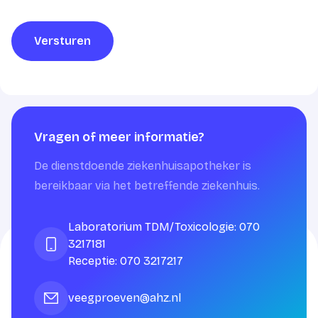
Versturen
Vragen of meer informatie?
De dienstdoende ziekenhuisapotheker is
bereikbaar via het betreffende ziekenhuis.
Laboratorium TDM/Toxicologie: 070
3217181
Receptie: 070 3217217
veegproeven@ahz.nl