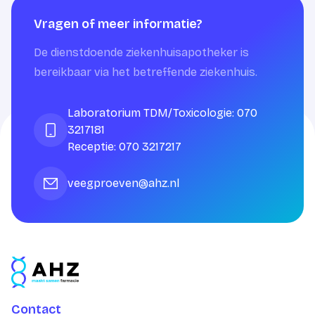
Vragen of meer informatie?
De dienstdoende ziekenhuisapotheker is
bereikbaar via het betreffende ziekenhuis.
Laboratorium TDM/Toxicologie: 070
3217181
Receptie: 070 3217217
veegproeven@ahz.nl
Contact