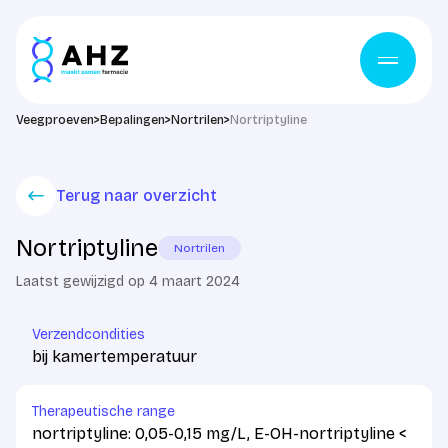
Ga naar de inhoud
Veegproeven
>
Bepalingen
>
Nortrilen
>
Nortriptyline
Terug naar overzicht
Nortriptyline
Nortrilen
Laatst gewijzigd op 4 maart 2024
Verzendcondities
bij kamertemperatuur
Therapeutische range
nortriptyline: 0,05-0,15 mg/L, E-OH-nortriptyline <