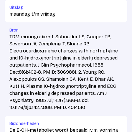
Uitslag
maandag t/m vrijdag
Bron
TDM monografie + 1. Schneider LS, Cooper TB,
Severson JA, Zemplenyi T, Sloane RB.
Electrocardiographic changes with nortriptyline
and 10-hydroxynortriptyline in elderly depressed
outpatients. J Clin Psychopharmacol. 1988
Dec;8(6):402-8. PMID: 3069881. 2. Young RC,
Alexopoulos GS, Shamoian CA, Kent E, Dhar AK,
Kutt H. Plasma 10-hydroxynortriptyline and ECG
changes in elderly depressed patients. Am J
Psychiatry. 1985 Jul;142(7):866-8. doi:
10.1176/ajp.142.7.866. PMID: 4014510
Bijzonderheden
De E-OH-metaboliet wordt bepaald i.v.m. vorming