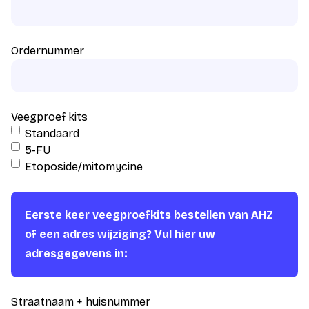
Ordernummer
Veegproef kits
Standaard
5-FU
Etoposide/mitomycine
Eerste keer veegproefkits bestellen van AHZ
of een adres wijziging? Vul hier uw
adresgegevens in:
Straatnaam + huisnummer