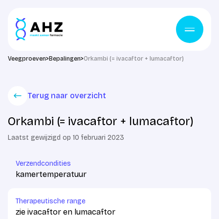
Ga naar de inhoud
Veegproeven
>
Bepalingen
>
Orkambi (= ivacaftor + lumacaftor)
Terug naar overzicht
Orkambi (= ivacaftor + lumacaftor)
Laatst gewijzigd op 10 februari 2023
Verzendcondities
kamertemperatuur
Therapeutische range
zie ivacaftor en lumacaftor