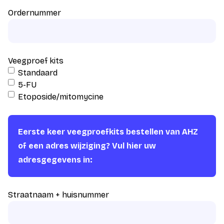
Ordernummer
Veegproef kits
Standaard
5-FU
Etoposide/mitomycine
Eerste keer veegproefkits bestellen van AHZ
of een adres wijziging? Vul hier uw
adresgegevens in:
Straatnaam + huisnummer