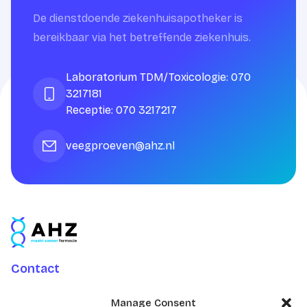
De dienstdoende ziekenhuisapotheker is
bereikbaar via het betreffende ziekenhuis.
Laboratorium TDM/Toxicologie: 070
3217181
Receptie: 070 3217217
veegproeven@ahz.nl
Contact
Charlotte Jacobslaan 70
Manage Consent