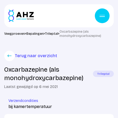
Ga naar de inhoud
Oxcarbazepine (als
Veegproeven
>
Bepalingen
>
Trileptal
>
monohydroxycarbazepine)
Terug naar overzicht
Oxcarbazepine (als
Trileptal
monohydroxycarbazepine)
Laatst gewijzigd op 6 mei 2021
Verzendcondities
bij kamertemperatuur