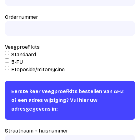
Ordernummer
Veegproef kits
Standaard
5-FU
Etoposide/mitomycine
Eerste keer veegproefkits bestellen van AHZ
of een adres wijziging? Vul hier uw
adresgegevens in:
Straatnaam + huisnummer