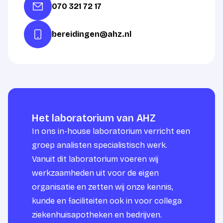
070 321 72 17
bereidingen@ahz.nl
Het laboratorium van AHZ
In ons in-house laboratorium verricht een
groep analisten specialistisch werk.
Vanuit dit laboratorium voeren wij
werkzaamheden uit voor de eigen
organisatie en zetten wij onze kennis,
kunde en faciliteiten ook in voor collega
ziekenhuisapotheken en bedrijven.