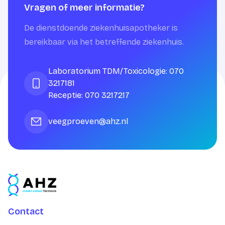
Vragen of meer informatie?
De dienstdoende ziekenhuisapotheker is
bereikbaar via het betreffende ziekenhuis.
Laboratorium TDM/Toxicologie: 070
3217181
Receptie: 070 3217217
veegproeven@ahz.nl
Contact