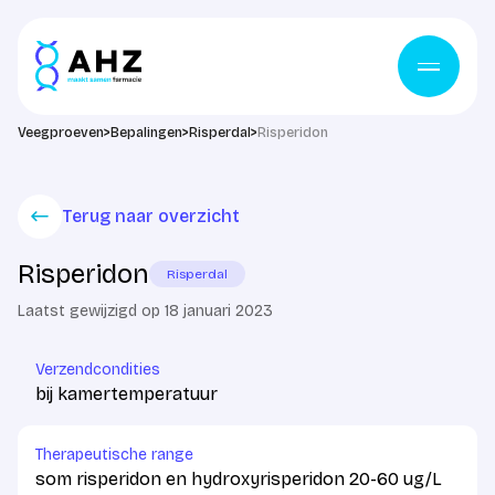
Ga naar de inhoud
Veegproeven
>
Bepalingen
>
Risperdal
>
Risperidon
Terug naar overzicht
Risperidon
Risperdal
Laatst gewijzigd op 18 januari 2023
Verzendcondities
bij kamertemperatuur
Therapeutische range
som risperidon en hydroxyrisperidon 20-60 ug/L