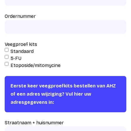
Ordernummer
Veegproef kits
Standaard
5-FU
Etoposide/mitomycine
Eerste keer veegproefkits bestellen van AHZ
of een adres wijziging? Vul hier uw
adresgegevens in:
Straatnaam + huisnummer