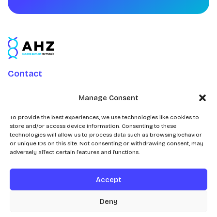
Contact
Charlotte Jacobslaan 70
Manage Consent
2545 AB Den Haag
Postbus 43100
To provide the best experiences, we use technologies like cookies to
store and/or access device information. Consenting to these
2504 AC Den Haag
technologies will allow us to process data such as browsing behavior
or unique IDs on this site. Not consenting or withdrawing consent, may
adversely affect certain features and functions.
Accept
© 2026
Deny
Realisatie door
Zeker Zichtbaar