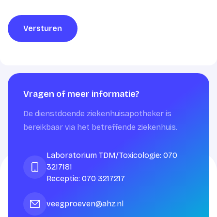
Versturen
Vragen of meer informatie?
De dienstdoende ziekenhuisapotheker is
bereikbaar via het betreffende ziekenhuis.
Laboratorium TDM/Toxicologie: 070
3217181
Receptie: 070 3217217
veegproeven@ahz.nl