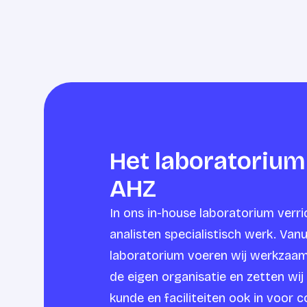
Het laboratorium
AHZ
In ons in-house laboratorium verr
analisten specialistisch werk. Vanu
laboratorium voeren wij werkzaam
de eigen organisatie en zetten wij
kunde en faciliteiten ook in voor c