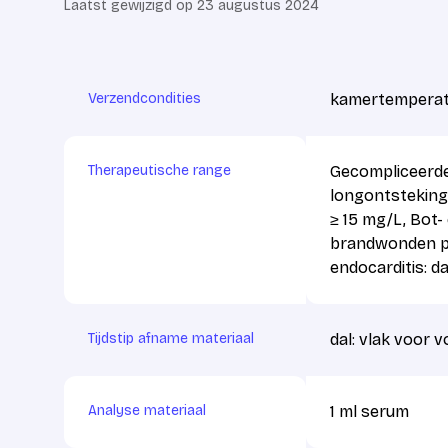
Laatst gewijzigd op 23 augustus 2024
Verzendcondities
kamertemperat
Therapeutische range
Gecompliceerde 
longontsteking
≥ 15 mg/L, Bot-
brandwonden pat
endocarditis: d
Tijdstip afname materiaal
dal: vlak voor v
Analyse materiaal
1 ml serum