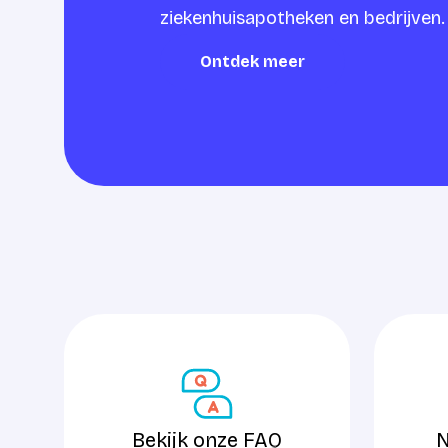
ziekenhuisapotheken en bedrijven.
Ontdek meer
Ontdek meer
Bekijk onze FAQ
Neem con
Bekijk onze FAQ
N