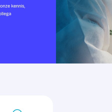
 onze kennis,
ollega
tact op