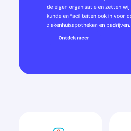
de eigen organisatie en zetten wij
kunde en faciliteiten ook in voor c
ziekenhuisapotheken en bedrijven.
Ontdek meer
Ontdek meer
Bekijk onze FAQ
Neem con