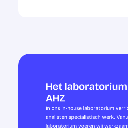
Het laboratorium
AHZ
In ons in-house laboratorium verr
analisten specialistisch werk. Vanu
laboratorium voeren wij werkzaam