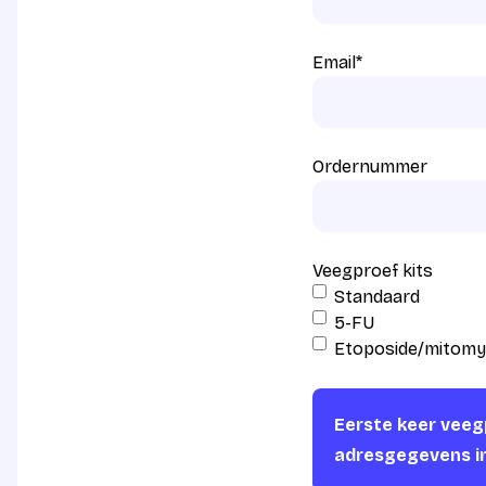
Email
*
Ordernummer
Veegproef kits
Standaard
5-FU
Etoposide/mitomy
Eerste keer veegp
adresgegevens i