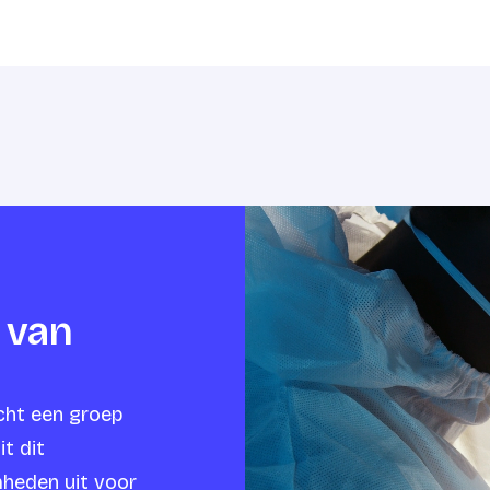
 van
icht een groep
it dit
heden uit voor