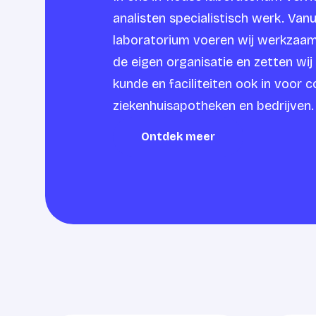
analisten specialistisch werk. Vanu
laboratorium voeren wij werkzaam
de eigen organisatie en zetten wij
kunde en faciliteiten ook in voor c
ziekenhuisapotheken en bedrijven.
Ontdek meer
Ontdek meer