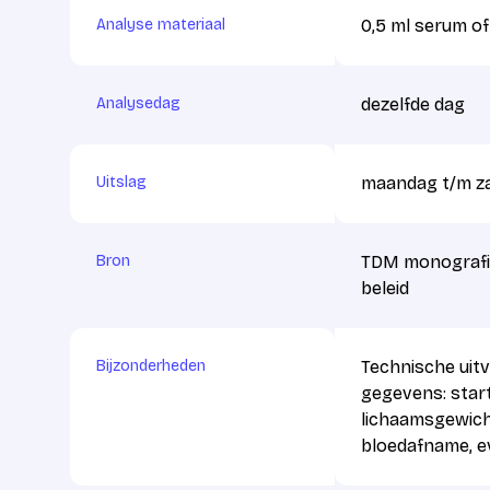
Analyse materiaal
0,5 ml serum o
Analysedag
dezelfde dag
Uitslag
maandag t/m z
Bron
TDM monografie
beleid
Bijzonderheden
Technische uitv
gegevens: start 
lichaamsgewicht,
bloedafname, ev