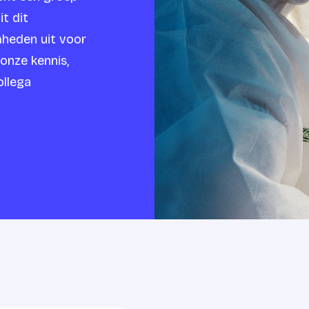
it dit
heden uit voor
 onze kennis,
ollega