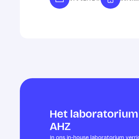
Het laboratorium
AHZ
In ons in-house laboratorium verr