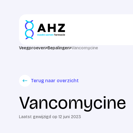
Ga naar de inhoud
Veegproeven
>
Bepalingen
>
Vancomycine
Terug naar overzicht
Vancomycine
Laatst gewijzigd op 12 juni 2023