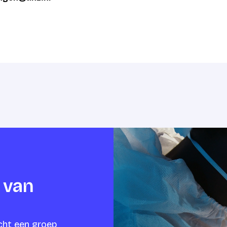
 van
icht een groep