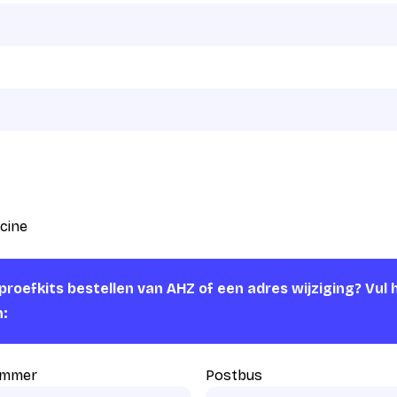
cine
roefkits bestellen van AHZ of een adres wijziging? Vul 
n:
ummer
Postbus