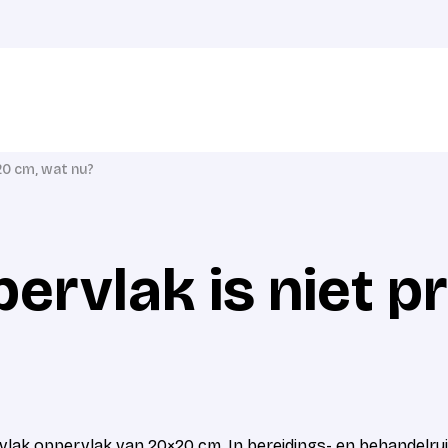
20 cm, wat nu?
ervlak is niet p
lak oppervlak van 20×20 cm. In bereidings- en behandelruimte