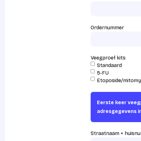
Ordernummer
Veegproef kits
Standaard
5-FU
Etoposide/mitomy
Eerste keer veegp
adresgegevens i
Straatnaam + huisn