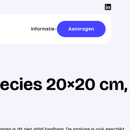
Informatie
Aanvragen
Aanvragen
recies 20×20 cm,
s is dit niet altijd haalbaar. De analyse is ook geschikt