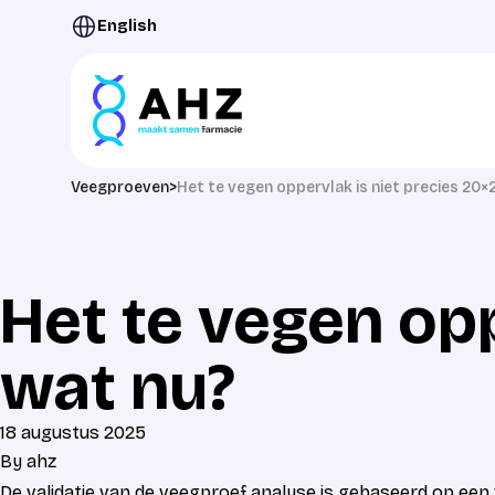
Ga naar de inhoud
English
Veegproeven
>
Het te vegen oppervlak is niet precies 20×
Het te vegen opp
wat nu?
18 augustus 2025
By
ahz
De validatie van de veegproef analyse is gebaseerd op een v