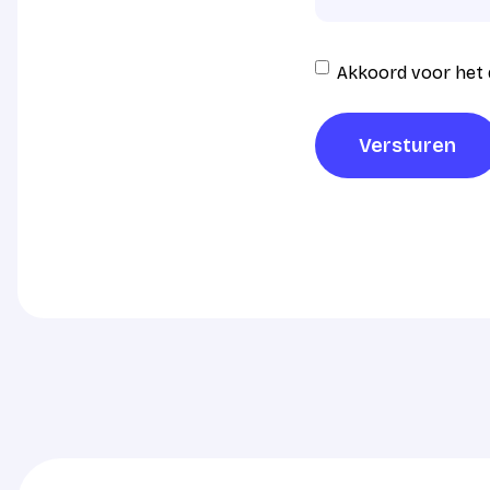
Instemming
Akkoord voor het 
AVG
verwerking
*
Versturen