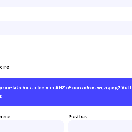
cine
roefkits bestellen van AHZ of een adres wijziging? Vul 
n:
ummer
Postbus