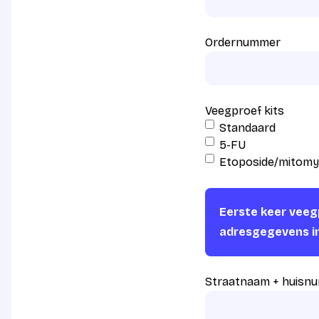
Ordernummer
Veegproef kits
Standaard
5-FU
Etoposide/mitomy
Eerste keer veegp
adresgegevens i
Straatnaam + huisn