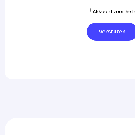
Instemming
Akkoord voor het 
AVG
verwerking
*
Versturen