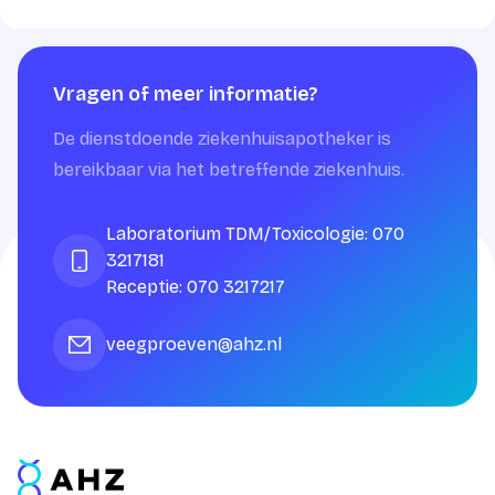
Vragen of meer informatie?
De dienstdoende ziekenhuisapotheker is
bereikbaar via het betreffende ziekenhuis.
Laboratorium TDM/Toxicologie: 070
3217181
Receptie: 070 3217217
veegproeven@ahz.nl