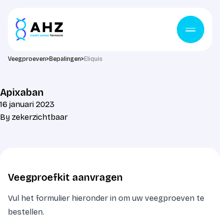
Ga naar de inhoud
Veegproeven
>
Bepalingen
>
Eliquis
Apixaban
16 januari 2023
By
zekerzichtbaar
Veegproefkit aanvragen
Vul het formulier hieronder in om uw veegproeven te
bestellen.