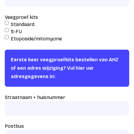
Veegproef kits
Standaard
5-FU
Etoposide/mitomycine
Eerste keer veegproefkits bestellen van AHZ
of een adres wijziging? Vul hier uw
adresgegevens in:
Straatnaam + huisnummer
Postbus