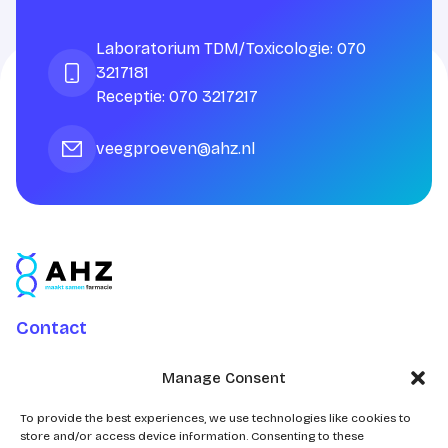
Laboratorium TDM/Toxicologie: 070
3217181
Receptie: 070 3217217
veegproeven@ahz.nl
Contact
Charlotte Jacobslaan 70
Manage Consent
2545 AB Den Haag
Postbus 43100
To provide the best experiences, we use technologies like cookies to
store and/or access device information. Consenting to these
2504 AC Den Haag