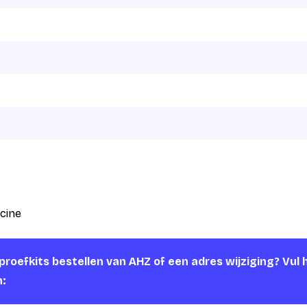
cine
roefkits bestellen van AHZ of een adres wijziging? Vul 
n: