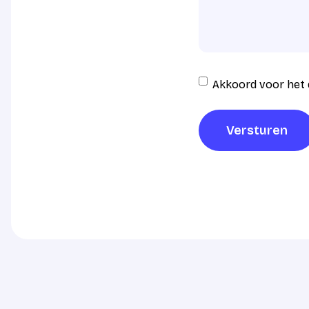
Instemming
Akkoord voor het 
AVG
verwerking
*
Versturen