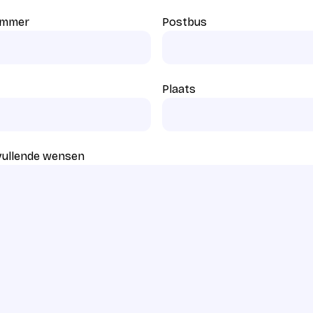
ummer
Postbus
Plaats
vullende wensen