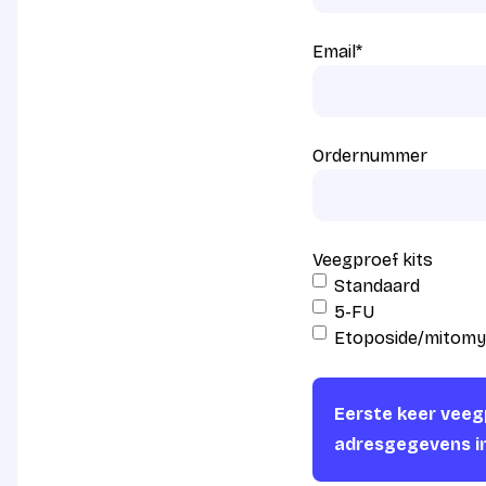
Email
*
Ordernummer
Veegproef kits
Standaard
5-FU
Etoposide/mitomy
Eerste keer veegp
adresgegevens i