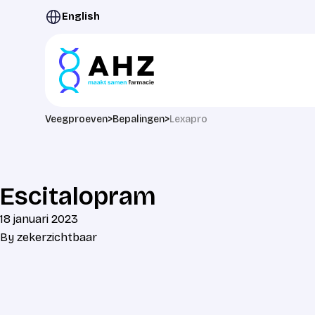
Ga naar de inhoud
English
Veegproeven
>
Bepalingen
>
Lexapro
Escitalopram
18 januari 2023
By
zekerzichtbaar