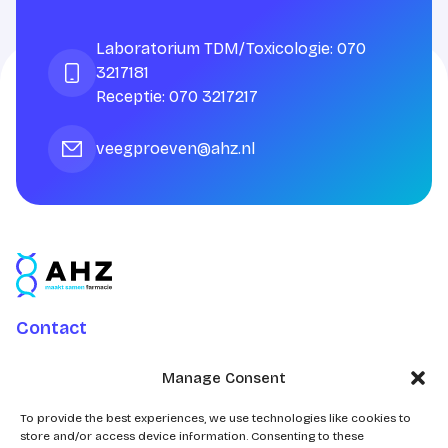
Laboratorium TDM/Toxicologie: 070
3217181
Receptie: 070 3217217
veegproeven@ahz.nl
Contact
Charlotte Jacobslaan 70
Manage Consent
2545 AB Den Haag
Postbus 43100
To provide the best experiences, we use technologies like cookies to
store and/or access device information. Consenting to these
2504 AC Den Haag