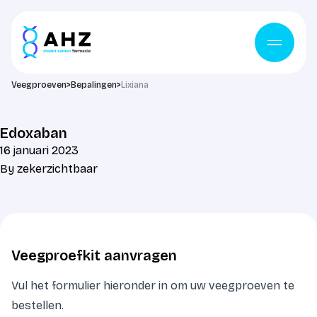
Ga naar de inhoud
Veegproeven
>
Bepalingen
>
Lixiana
Edoxaban
16 januari 2023
By
zekerzichtbaar
Veegproefkit aanvragen
Vul het formulier hieronder in om uw veegproeven te
bestellen.