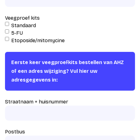
Veegproef kits
Standaard
5-FU
Etoposide/mitomycine
Eerste keer veegproefkits bestellen van AHZ
of een adres wijziging? Vul hier uw
adresgegevens in:
Straatnaam + huisnummer
Postbus