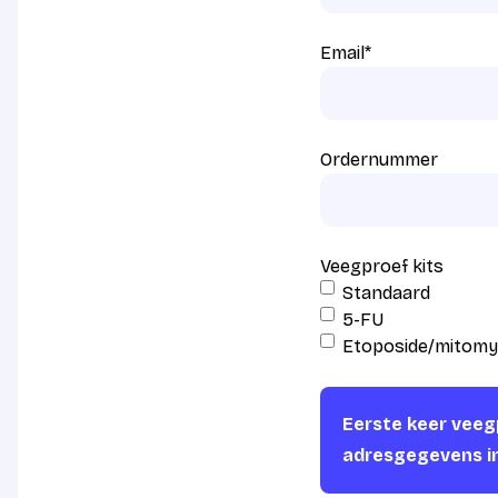
Email
*
Ordernummer
Veegproef kits
Standaard
5-FU
Etoposide/mitomy
Eerste keer veegp
adresgegevens i