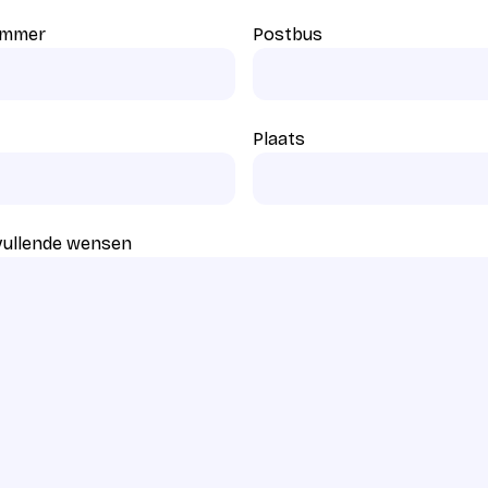
ummer
Postbus
Plaats
vullende wensen