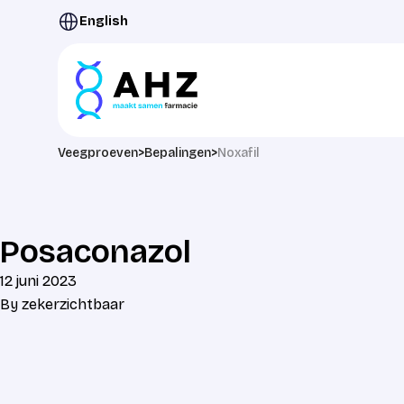
Ga naar de inhoud
English
Veegproeven
>
Bepalingen
>
Noxafil
Posaconazol
12 juni 2023
By
zekerzichtbaar