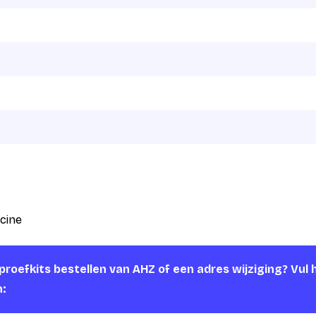
cine
roefkits bestellen van AHZ of een adres wijziging? Vul 
n: