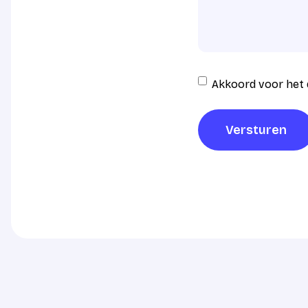
Instemming
Akkoord voor het 
AVG
verwerking
*
Versturen