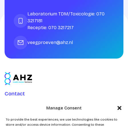
Laboratorium TDM/Toxicologie: 070
3217181
Receptie: 070 3217217
veegproeven@ahz.nl
Contact
Charlotte Jacobslaan 70
Manage Consent
2545 AB Den Haag
Postbus 43100
To provide the best experiences, we use technologies like cookies to
store and/or access device information. Consenting to these
2504 AC Den Haag