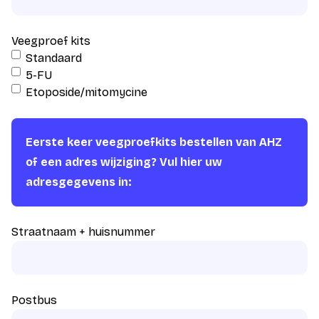
Veegproef kits
Standaard
5-FU
Etoposide/mitomycine
Eerste keer veegproefkits bestellen van AHZ
of een adres wijziging? Vul hier uw
adresgegevens in:
Straatnaam + huisnummer
Postbus