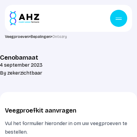
Ga naar de inhoud
Veegproeven
>
Bepalingen
>
Ontozry
Cenobamaat
4 september 2023
By
zekerzichtbaar
Veegproefkit aanvragen
Vul het formulier hieronder in om uw veegproeven te
bestellen.