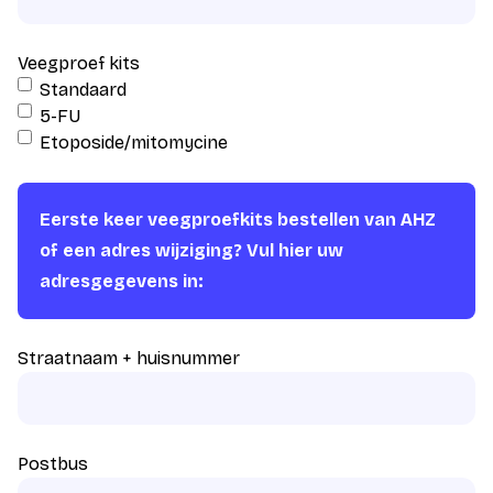
Veegproef kits
Standaard
5-FU
Etoposide/mitomycine
Eerste keer veegproefkits bestellen van AHZ
of een adres wijziging? Vul hier uw
adresgegevens in:
Straatnaam + huisnummer
Postbus