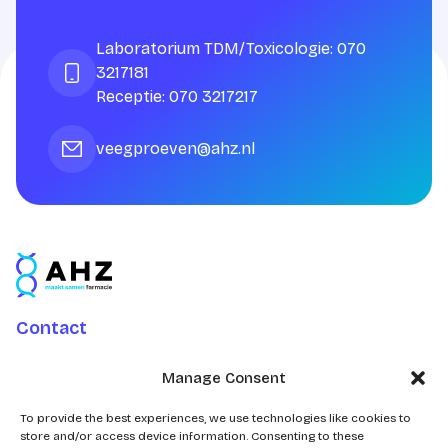
Laboratorium TDM/Toxicologie: 070
3217181
Receptie: 070 3217217
veegproeven@ahz.nl
Contact
Charlotte Jacobslaan 70
Manage Consent
2545 AB Den Haag
Postbus 43100
To provide the best experiences, we use technologies like cookies to
store and/or access device information. Consenting to these
2504 AC Den Haag