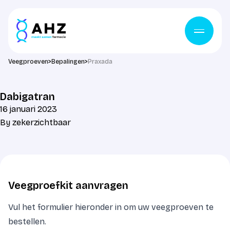
Ga naar de inhoud
Veegproeven
>
Bepalingen
>
Praxada
Dabigatran
16 januari 2023
By
zekerzichtbaar
Veegproefkit aanvragen
Vul het formulier hieronder in om uw veegproeven te
bestellen.