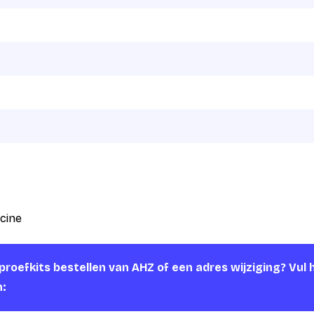
cine
roefkits bestellen van AHZ of een adres wijziging? Vul 
n: