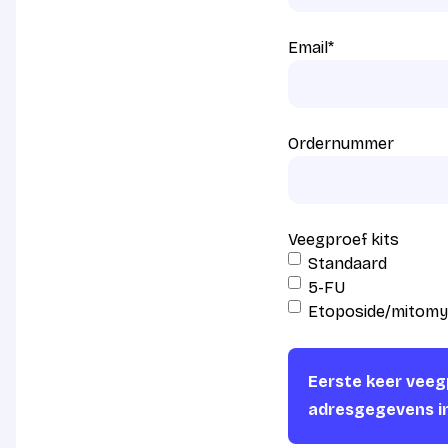
Email
*
Ordernummer
Veegproef kits
Standaard
5-FU
Etoposide/mitomy
Eerste keer veegp
adresgegevens i