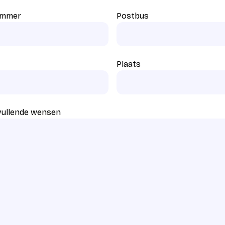
ummer
Postbus
Plaats
vullende wensen