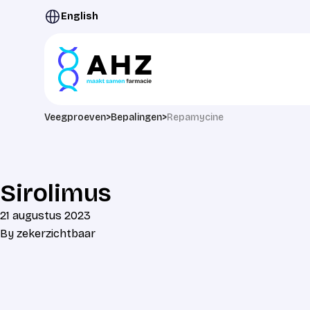
Ga naar de inhoud
English
Veegproeven
>
Bepalingen
>
Repamycine
Sirolimus
21 augustus 2023
By
zekerzichtbaar