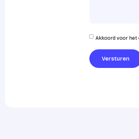
Instemming
Akkoord voor het 
AVG
verwerking
*
Versturen