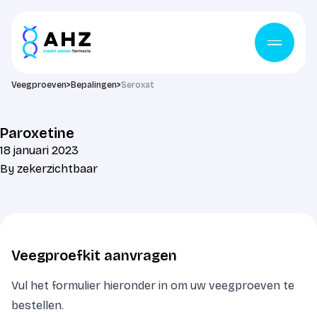
Ga naar de inhoud
Veegproeven
>
Bepalingen
>
Seroxat
Paroxetine
18 januari 2023
By
zekerzichtbaar
Veegproefkit aanvragen
Vul het formulier hieronder in om uw veegproeven te
bestellen.