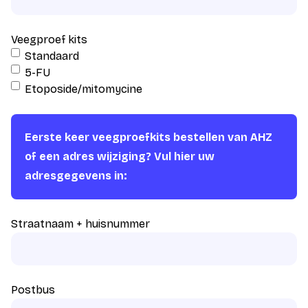
Veegproef kits
Standaard
5-FU
Etoposide/mitomycine
Eerste keer veegproefkits bestellen van AHZ
of een adres wijziging? Vul hier uw
adresgegevens in:
Straatnaam + huisnummer
Postbus