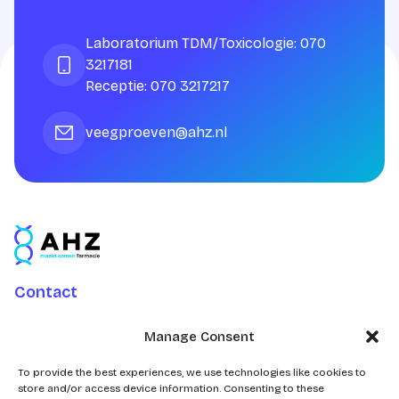
Laboratorium TDM/Toxicologie: 070
3217181
Receptie: 070 3217217
veegproeven@ahz.nl
Contact
Charlotte Jacobslaan 70
Manage Consent
2545 AB Den Haag
Postbus 43100
To provide the best experiences, we use technologies like cookies to
store and/or access device information. Consenting to these
2504 AC Den Haag