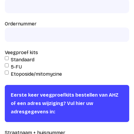
Ordernummer
Veegproef kits
Standaard
5-FU
Etoposide/mitomycine
Eerste keer veegproefkits bestellen van AHZ
of een adres wijziging? Vul hier uw
adresgegevens in:
Straatnaam + huisnummer