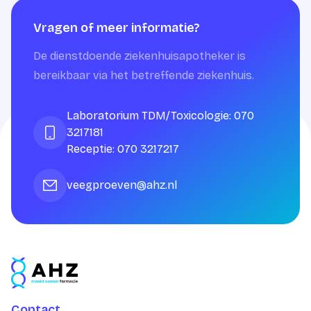
Vragen of meer informatie?
De dienstdoende ziekenhuisapotheker is
bereikbaar via het betreffende ziekenhuis.
Laboratorium TDM/Toxicologie: 070
3217181
Receptie: 070 3217217
veegproeven@ahz.nl
Contact