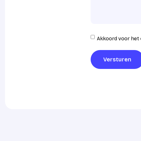
Instemming
Akkoord voor het 
AVG
verwerking
*
Versturen