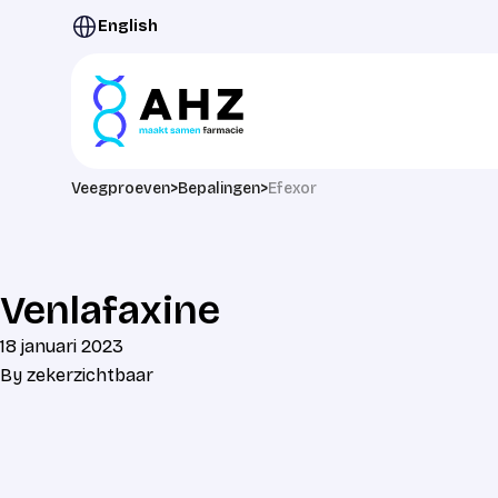
Ga naar de inhoud
English
Veegproeven
>
Bepalingen
>
Efexor
Venlafaxine
18 januari 2023
By
zekerzichtbaar