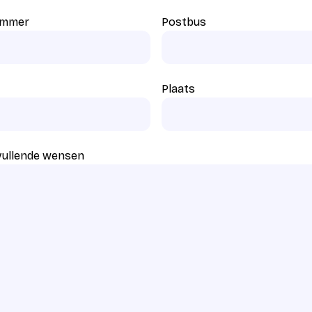
ummer
Postbus
Plaats
vullende wensen