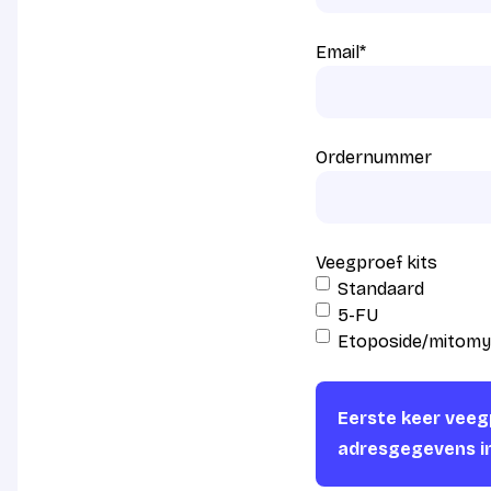
Email
*
Ordernummer
Veegproef kits
Standaard
5-FU
Etoposide/mitomy
Eerste keer veegp
adresgegevens i