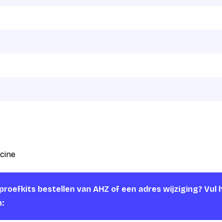
cine
roefkits bestellen van AHZ of een adres wijziging? Vul 
n: